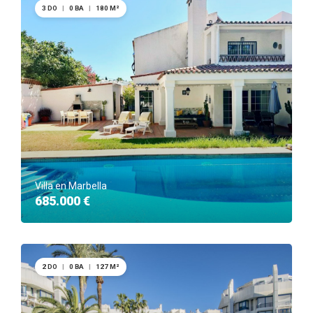
3 DO
|
0 BA
|
180 M²
Villa en Marbella
685.000 €
2 DO
|
0 BA
|
127 M²