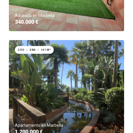
Adosado en Marbella
340.000 €
3 DO
|
2 BA
|
161 M²
Apartamento en Marbella
1.200.000 €