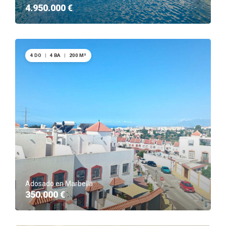
4.950.000 €
4 DO
|
4 BA
|
200 M²
Adosado en Marbella
350.000 €