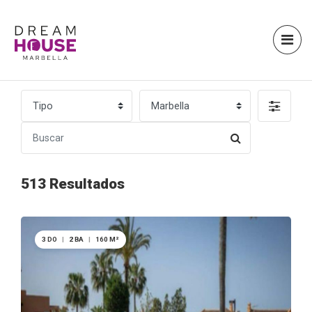
513 Resultados
3 DO
|
2 BA
|
160 M²