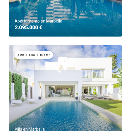
Apartamento en Marbella
2.095.000 €
5 DO
|
5 BA
|
896 M²
Villa en Marbella