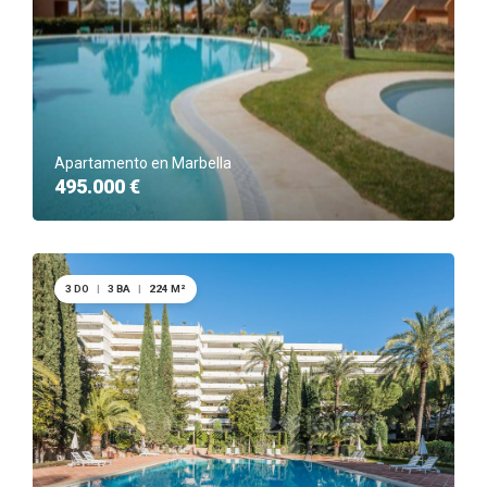
Apartamento en Marbella
495.000 €
3 DO
|
3 BA
|
224 M²