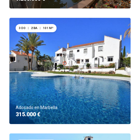
3 DO
|
2 BA
|
101 M²
Adosado en Marbella
315.000 €