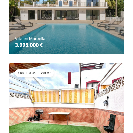
Villa en Marbella
3.995.000 €
4 DO
|
3 BA
|
200 M²