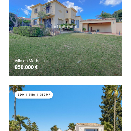
Villa en Marbella
850.000 €
5 DO
|
5 BA
|
380 M²