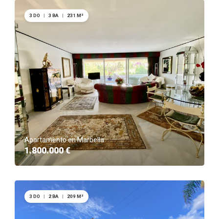
3 DO
|
3 BA
|
231 M²
Apartamento en Marbella
1.800.000 €
3 DO
|
2 BA
|
209 M²