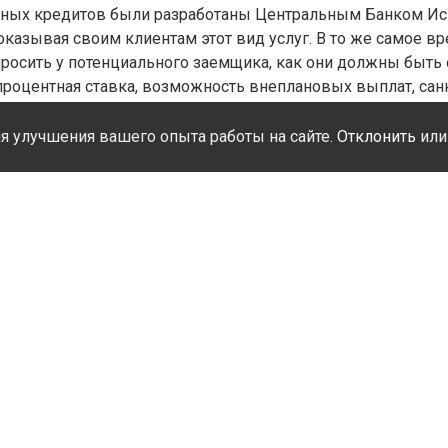
чных кредитов были разработаны Центральным Банком Исп
оказывая своим клиентам этот вид услуг. В то же самое в
просить у потенциального заемщика, как они должны быть
 процентная ставка, возможность внеплановых выплат, сан
ибок в столь ответственной ситуации, вам понадобится по
я улучшения вашего опыта работы на сайте.
Отклонить
ил
ущих местных и международных банков в разных регионах
воляет обеспечить нашим клиентам не только правильное
р, но и разного вида бонусы.