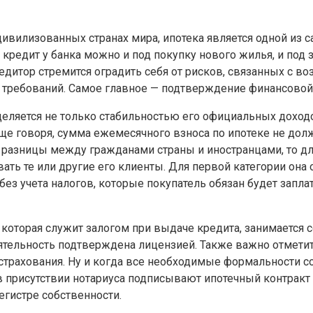
 цивилизованных странах мира, ипотека является одной и
кредит у банка можно и под покупку нового жилья, и под
кредитор стремится оградить себя от рисков, связанных с 
 требований. Самое главное — подтверждение финансовой
еляется не только стабильностью его официальных доход
ще говоря, сумма ежемесячного взноса по ипотеке не до
я разницы между гражданами страны и иностранцами, то дл
ать те или другие его клиенты. Для первой категории он
ез учета налогов, которые покупатель обязан будет заплат
которая служит залогом при выдаче кредита, занимается 
еятельность подтверждена лицензией. Также важно отметит
страхования. Ну и когда все необходимые формальности 
 присутствии нотариуса подписывают ипотечный контракт 
егистре собственности.