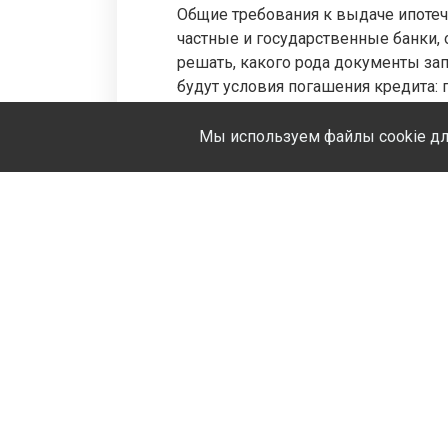
Общие требования к выдаче ипоте
частные и государственные банки, 
решать, какого рода документы за
будут условия погашения кредита:
договора и пр. Чтобы избежать ош
Мы используем файлы cookie дл
Компания является партнером вед
сотрудничество с кредиторами поз
юридических и финансовых процеду