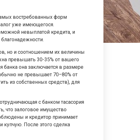
з самых востребованных форм
 залог уже имеющегося.
возможной невыплатой кредита, и
 благонадежности.
ов, но и соотношением их величины
лжна превышать 30-35% от вашего
я банка она заключается в размере
а обычно не превышает 70–80% от
ить из собственных средств), для
сотрудничающая с банком тасасория
ь, что залоговое имущество
соблюдены и кредитор принимает
и купчую. После этого сделка