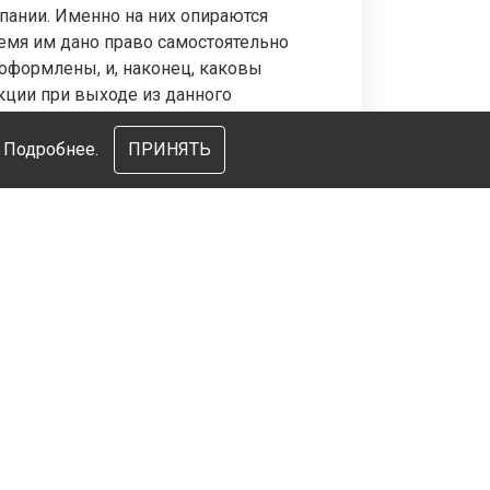
ании. Именно на них опираются
ремя им дано право самостоятельно
 оформлены, и, наконец, каковы
кции при выходе из данного
мощь профессионалов.
и
Подробнее.
ПРИНЯТЬ
 Испании. Налаженное
 и оперативное соблюдение всех